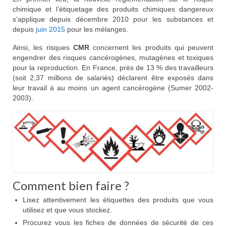
Le Document Unique (DUERP)
chimique et l’étiquetage des produits chimiques dangereux
s’applique depuis décembre 2010 pour les substances et
La pénibilité
depuis
juin 2015
pour les mélanges.
Ainsi, les risques
CMR
concernent les produits qui peuvent
Les risques psychosociaux (RPS)
engendrer des risques cancérogènes, mutagènes et toxiques
pour la reproduction. En France, près de 13 % des travailleurs
IPRP
(soit 2,37 millions de salariés) déclarent être exposés dans
leur travail à au moins un agent cancérogène (Sumer 2002-
Législation
2003).
Le risque chimique
Le risque routier
Avis clients
Contact
Comment bien faire ?
Lisez attentivement les étiquettes des produits que vous
utilisez et que vous stockez.
Procurez vous les fiches de données de sécurité de ces