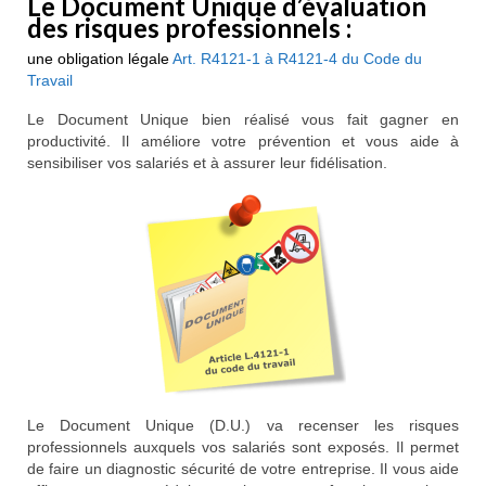
Le Document Unique d’évaluation
Le Document Unique (DUERP)
des risques professionnels :
une obligation légale
Art. R4121-1 à R4121-4 du Code du
La pénibilité
Travail
Les risques psychosociaux (RPS)
Le Document Unique bien réalisé vous fait gagner en
productivité. Il améliore votre prévention et vous aide à
IPRP
sensibiliser vos salariés et à assurer leur fidélisation.
Législation
Le risque chimique
Le risque routier
Avis clients
Contact
Le Document Unique (D.U.) va recenser les risques
professionnels auxquels vos salariés sont exposés. Il permet
de faire un diagnostic sécurité de votre entreprise. Il vous aide