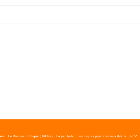
ues
Le Document Unique (DUERP)
La pénibilité
Les risques psychosociaux (RPS)
IPRP