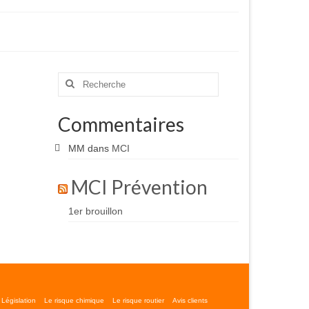
Rechercher
:
Commentaires
MM
dans
MCI
MCI Prévention
1er brouillon
Législation
Le risque chimique
Le risque routier
Avis clients